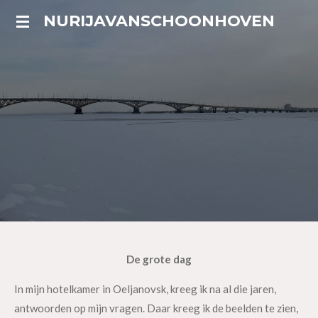
Ga
NURIJAVANSCHOONHOVEN
direct
naar
de
hoofdinhoud
De grote dag
In mijn hotelkamer in Oeljanovsk, kreeg ik na al die jaren,
antwoorden op mijn vragen. Daar kreeg ik de beelden te zien,