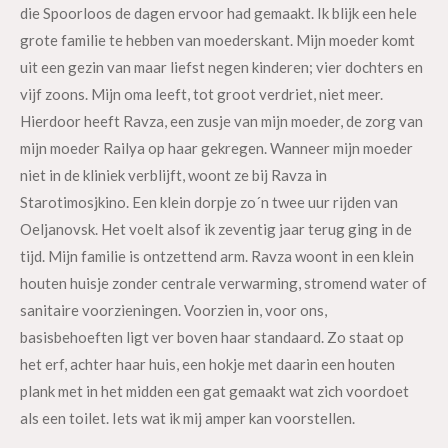
die Spoorloos de dagen ervoor had gemaakt. Ik blijk een hele
grote familie te hebben van moederskant. Mijn moeder komt
uit een gezin van maar liefst negen kinderen; vier dochters en
vijf zoons. Mijn oma leeft, tot groot verdriet, niet meer.
Hierdoor heeft Ravza, een zusje van mijn moeder, de zorg van
mijn moeder Railya op haar gekregen. Wanneer mijn moeder
niet in de kliniek verblijft, woont ze bij Ravza in
Starotimosjkino. Een klein dorpje zo´n twee uur rijden van
Oeljanovsk. Het voelt alsof ik zeventig jaar terug ging in de
tijd. Mijn familie is ontzettend arm. Ravza woont in een klein
houten huisje zonder centrale verwarming, stromend water of
sanitaire voorzieningen. Voorzien in, voor ons,
basisbehoeften ligt ver boven haar standaard. Zo staat op
het erf, achter haar huis, een hokje met daarin een houten
plank met in het midden een gat gemaakt wat zich voordoet
als een toilet. Iets wat ik mij amper kan voorstellen.