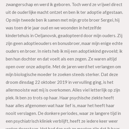
zwangerschap en werd ik geboren. Toch werd ze vrijwel direct
uit de ouderlijke macht ontzet en ben ik ter adoptie afgestaan.
Op mijn tweede ben ik samen met mijn grote broer Sergei, hij
was toen drie jaar oud en we woonden in hetzelfde
kindertehuis in Oeljanovsk, geadopteerd door mijn ouders. Zij
zijn geen adoptieouders en bonusbroer, maar mijn enige echte
ouders en broer. In niets heb ik mij een adoptiekind gevoeld; ik
ben hun dochter en dat voelt als een zegen. Ze waren altijd
open over onze adoptie. Met de jaren werd het verlangen om
mijn biologische moeder te zoeken steeds sterker. Dat deze
droom dinsdag 22 oktober 2019 in vervulling ging, is het
allermooiste wat mij is overkomen. Alles viel letterlijk op zijn
plek. Ik ben zo trots op haar. Haar psychische ziekte heeft
haar alles afgenomen wat haar lief is, maar het heeft haar
nooit verslagen. De donkere periodes, waar ze langere tijd in
een psychiatrisch kliniek verblijft, heeft ze iedere keer weer
weten doorstaan. Het had dan ook zo moeten zijn dat ik haar