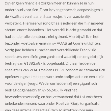
zijn er geen financiële zorgen meer en kunnen ze in hun
onderhoud voorzien. Door bovengenoemde aanpassingen is
de kwaliteit van haar en haar zusjes leven aanzienlijk
verbeterd. Hiermee wil ik nogmaals iedereen die mijn moeder
steunt, enorm bedanken. Het verschil is echt gemaakt en dat
had zonder alle donateurs niet gekund. Hierbij wil ik in het
bijzonder voetbalvereniging sv VOAB uit Goirle uitlichten.
Vorig jaar hebben zij samen met verschillende Eredivisie
speelsters een clinic georganiseerd waarbij een ongelofelijk
bedrag van €1382,68,- is opgehaald. Dit jaar hebben de
speelsters van VOAB meiden O15-1
rondom de carnaval zich
opnieuw ingezet met een worstenbroodjes actie en een clinic
voor de eigen jeugd. Wederom hebben zij een gigantisch
bedrag opgehaald van €966,50,-.
Ik vind het
bewonderenswaardig en hartverwarmend dat tot voorheen
onbekende mensen, waaronder Roel van Gorp (organisator
van deze inzamelingsacties) zich zo inzetten voor mijn