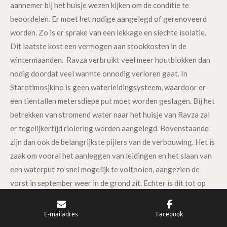
aannemer bij het huisje wezen kijken om de conditie te
beoordelen. Er moet het nodige aangelegd of gerenoveerd
worden. Zo is er sprake van een lekkage en slechte isolatie.
Dit laatste kost een vermogen aan stookkosten in de
wintermaanden. Ravza verbruikt veel meer houtblokken dan
nodig doordat veel warmte onnodig verloren gaat. In
Starotimosjkino is geen waterleidingsysteem, waardoor er
een tientallen metersdiepe put moet worden geslagen. Bij het
betrekken van stromend water naar het huisje van Ravza zal
er tegelijkertijd riolering worden aangelegd. Bovenstaande
zijn dan ook de belangrijkste pijlers van de verbouwing. Het is
zaak om vooral het aanleggen van leidingen en het slaan van
een waterput zo snel mogelijk te voltooien, aangezien de
vorst in september weer in de grond zit. Echter is dit tot op
heden niet gebeurd. Het bedrijf dat dit zou gaan uitvoeren,
heeft ons drie maanden op een prijsopgave laten wachten. In
E-mailadres
Facebook
eerste instantie dachten wij dat dit wellicht te maken had met