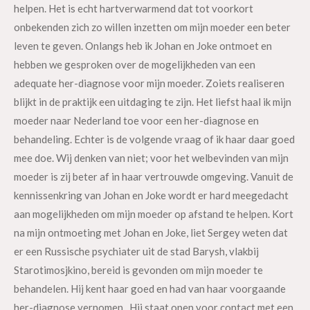
helpen. Het is echt hartverwarmend dat tot voorkort
onbekenden zich zo willen inzetten om mijn moeder een beter
leven te geven. Onlangs heb ik Johan en Joke ontmoet en
hebben we gesproken over de mogelijkheden van een
adequate her-diagnose voor mijn moeder. Zoiets realiseren
blijkt in de praktijk een uitdaging te zijn. Het liefst haal ik mijn
moeder naar Nederland toe voor een her-diagnose en
behandeling. Echter is de volgende vraag of ik haar daar goed
mee doe. Wij denken van niet; voor het welbevinden van mijn
moeder is zij beter af in haar vertrouwde omgeving. Vanuit de
kennissenkring van Johan en Joke wordt er hard meegedacht
aan mogelijkheden om mijn moeder op afstand te helpen. Kort
na mijn ontmoeting met Johan en Joke, liet Sergey weten dat
er een Russische psychiater uit de stad Barysh, vlakbij
Starotimosjkino, bereid is gevonden om mijn moeder te
behandelen. Hij kent haar goed en had van haar voorgaande
her-diagnose vernomen. Hij staat open voor contact met een